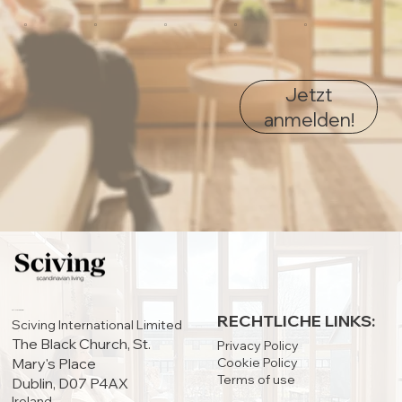
0
0
0
0
0
Jetzt
anmelden!
HAUPTSITZ:
RECHTLICHE LINKS:
Sciving International Limited
The Black Church, St.
Privacy Policy
Cookie Policy
Mary's Place
Terms of use
Dublin, D07 P4AX
Ireland