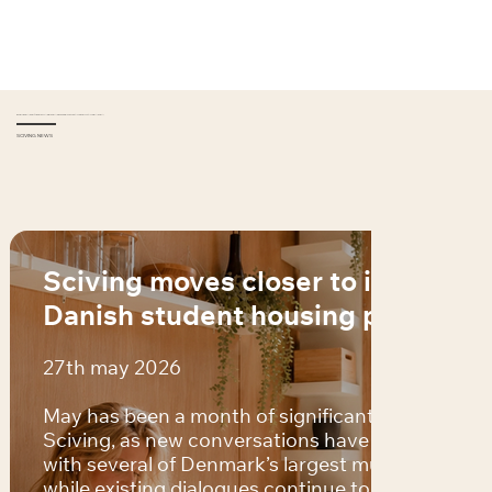
BLEIBEN SIE ÜBER UNSEREN FORTSCHRITT AUF DEM LAUFENDEN
SCIVING NEWS
Sciving moves closer to its first
Danish student housing project
27th may 2026
May has been a month of significant progress for
Sciving, as new conversations have been initiate
with several of Denmark’s largest municipalities
while existing dialogues continue to advance.