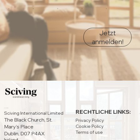
0
0
0
0
0
Jetzt
anmelden!
HAUPTSITZ:
RECHTLICHE LINKS:
Sciving International Limited
The Black Church, St.
Privacy Policy
Cookie Policy
Mary's Place
Terms of use
Dublin, D07 P4AX
Ireland