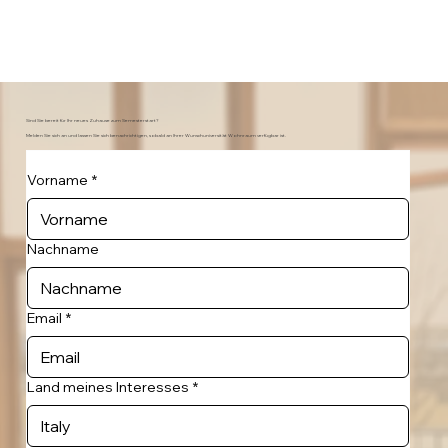
Sind Sie bereit für Ihr neues Zuhause zum Semesterstart?
Melden Sie sich an und lassen Sie sich benachrichtigen, sobald an Ihrer Wunschuniversität Wohnraum verfügbar ist.
Vorname
*
Nachname
Email
*
Land meines Interesses
*