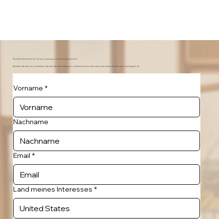
Sind Sie bereit für Ihr neues Zuhause zum Semesterstart?
Melden Sie sich an und lassen Sie sich benachrichtigen, sobald an Ihrer Wunschuniversität Wohnraum verfügbar ist.
Vorname
*
Nachname
Email
*
Land meines Interesses
*