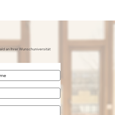
ald an Ihrer Wunschuniversität
e