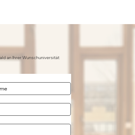
ald an Ihrer Wunschuniversität
e