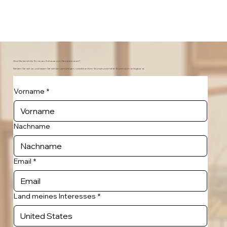
Sind Sie bereit für Ihr neues Zuhause zum Semesterstart?
Melden Sie sich an und lassen Sie sich benachrichtigen, sobald an Ihrer Wunschuniversität Wohnraum verfügbar ist.
Vorname
*
Nachname
Email
*
Land meines Interesses
*