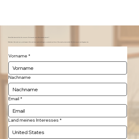
Sind Sie bereit für Ihr neues Zuhause zum Semesterstart?
Melden Sie sich an und lassen Sie sich benachrichtigen, sobald an Ihrer Wunschuniversität Wohnraum verfügbar ist.
Vorname
*
Nachname
Email
*
Land meines Interesses
*