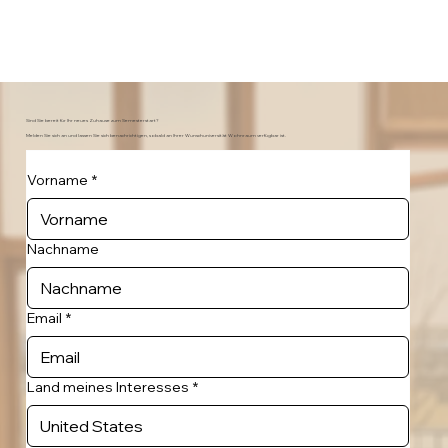
Sind Sie bereit für Ihr neues Zuhause zum Semesterstart?
Melden Sie sich an und lassen Sie sich benachrichtigen, sobald an Ihrer Wunschuniversität Wohnraum verfügbar ist.
Vorname
*
Nachname
Email
*
Land meines Interesses
*