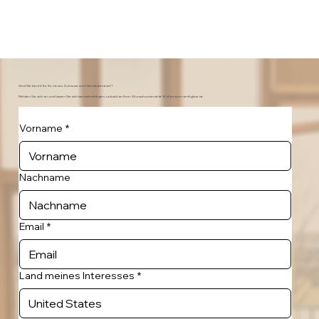
Sind Sie bereit für Ihr neues Zuhause zum Semesterstart?
Melden Sie sich an und lassen Sie sich benachrichtigen, sobald an Ihrer Wunschuniversität Wohnraum verfügbar ist.
Vorname
*
Nachname
Email
*
Land meines Interesses
*