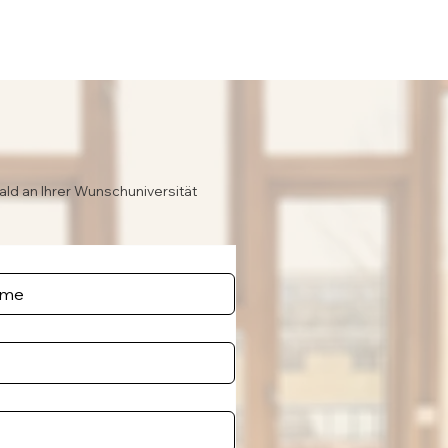
ald an Ihrer Wunschuniversität
e