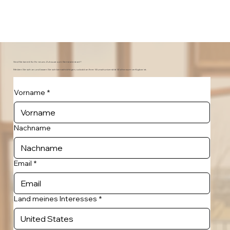
Sind Sie bereit für Ihr neues Zuhause zum Semesterstart?
Melden Sie sich an und lassen Sie sich benachrichtigen, sobald an Ihrer Wunschuniversität Wohnraum verfügbar ist.
Vorname
*
Nachname
Email
*
Land meines Interesses
*