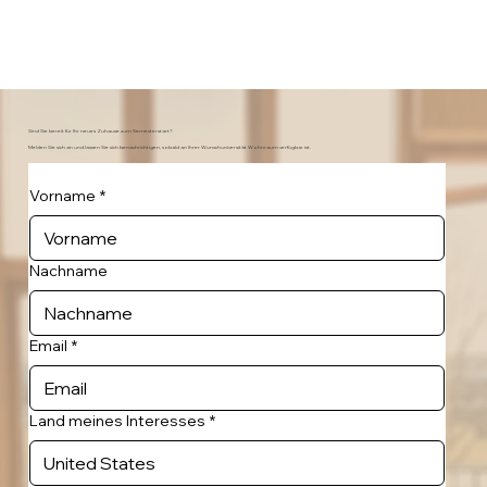
Sind Sie bereit für Ihr neues Zuhause zum Semesterstart?
Melden Sie sich an und lassen Sie sich benachrichtigen, sobald an Ihrer Wunschuniversität Wohnraum verfügbar ist.
Vorname
*
Nachname
Email
*
Land meines Interesses
*