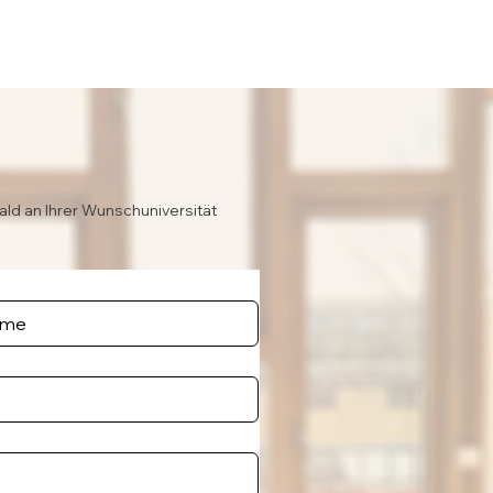
ald an Ihrer Wunschuniversität
e