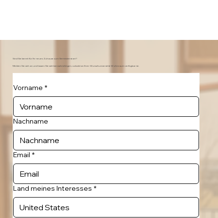
Sind Sie bereit für Ihr neues Zuhause zum Semesterstart?
Melden Sie sich an und lassen Sie sich benachrichtigen, sobald an Ihrer Wunschuniversität Wohnraum verfügbar ist.
Vorname
*
Nachname
Email
*
Land meines Interesses
*