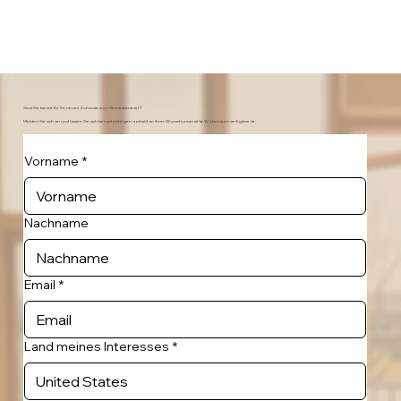
Sind Sie bereit für Ihr neues Zuhause zum Semesterstart?
Melden Sie sich an und lassen Sie sich benachrichtigen, sobald an Ihrer Wunschuniversität Wohnraum verfügbar ist.
Vorname
*
Nachname
Email
*
Land meines Interesses
*