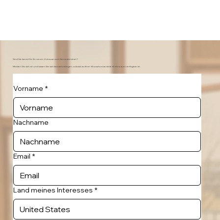
Sind Sie bereit für Ihr neues Zuhause zum Semesterstart?
Melden Sie sich an und lassen Sie sich benachrichtigen, sobald an Ihrer Wunschuniversität Wohnraum verfügbar ist.
Vorname
*
Nachname
Email
*
Land meines Interesses
*