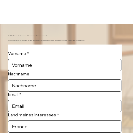
Sind Sie bereit für Ihr neues Zuhause zum Semesterstart?
Melden Sie sich an und lassen Sie sich benachrichtigen, sobald an Ihrer Wunschuniversität Wohnraum verfügbar ist.
Vorname
*
Nachname
Email
*
Land meines Interesses
*