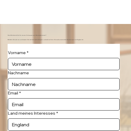
Sind Sie bereit für Ihr neues Zuhause zum Semesterstart?
Melden Sie sich an und lassen Sie sich benachrichtigen, sobald an Ihrer Wunschuniversität Wohnraum verfügbar ist.
Vorname
*
Nachname
Email
*
Land meines Interesses
*