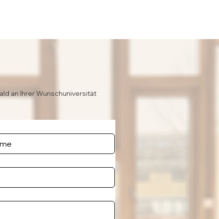
ald an Ihrer Wunschuniversität
e