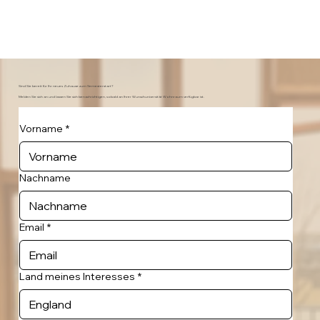
Sind Sie bereit für Ihr neues Zuhause zum Semesterstart?
Melden Sie sich an und lassen Sie sich benachrichtigen, sobald an Ihrer Wunschuniversität Wohnraum verfügbar ist.
Vorname
*
Nachname
Email
*
Land meines Interesses
*