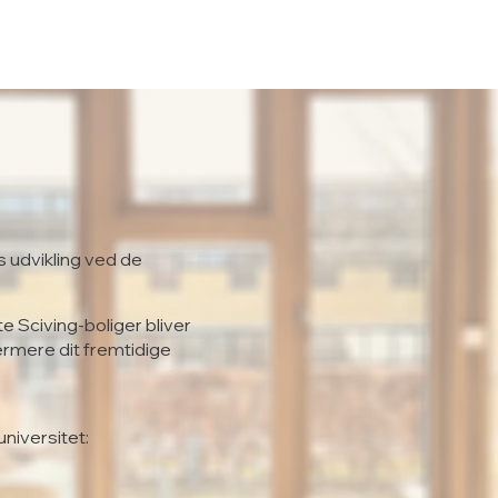
s udvikling ved de
te Sciving-boliger bliver
ærmere dit fremtidige
universitet: