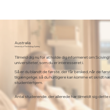
Australia
University of Technology Sydney
Tilmeld dig nu for at holde dig informeret om Sciving'
universiteter, som du er interesseret i.
Så er du blandt de første, der får besked, når de førs
tilgængelige, så du hurtigere kan komme et skridt n
studenterhjem.
Antal studerende, der allerede har tilmeldt sig dette 