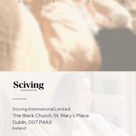
0
0
0
0
HOVEDKONTOR:
Sciving International Limited
The Black Church, St. Mary's Place
Dublin, D07 P4AX
Ireland