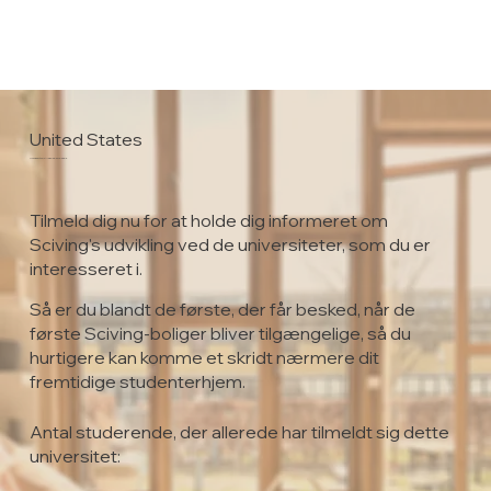
United States
University of Alaska Fairbanks
Tilmeld dig nu for at holde dig informeret om
Sciving's udvikling ved de universiteter, som du er
interesseret i.
Så er du blandt de første, der får besked, når de
første Sciving-boliger bliver tilgængelige, så du
hurtigere kan komme et skridt nærmere dit
fremtidige studenterhjem.
Antal studerende, der allerede har tilmeldt sig dette
universitet: