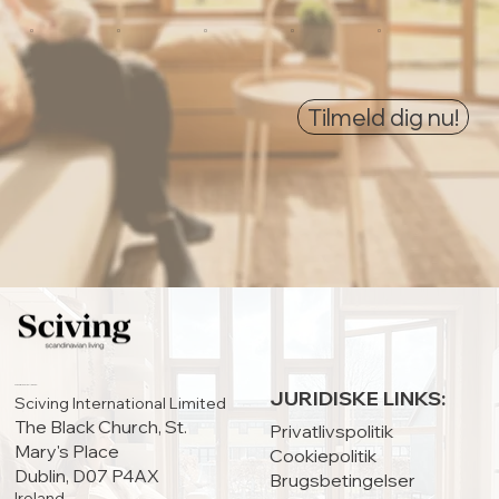
0
0
0
0
0
Tilmeld dig nu!
HOVEDKONTOR:
JURIDISKE LINKS:
Sciving International Limited
The Black Church, St.
Privatlivspolitik
Mary's Place
Cookiepolitik
Dublin, D07 P4AX
Brugsbetingelser
Ireland