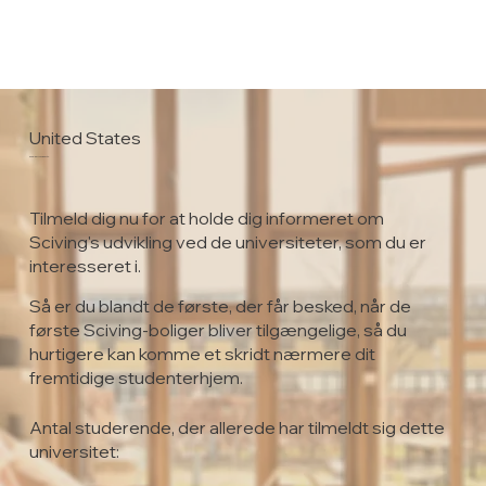
United States
Baker University
Tilmeld dig nu for at holde dig informeret om
Sciving's udvikling ved de universiteter, som du er
interesseret i.
Så er du blandt de første, der får besked, når de
første Sciving-boliger bliver tilgængelige, så du
hurtigere kan komme et skridt nærmere dit
fremtidige studenterhjem.
Antal studerende, der allerede har tilmeldt sig dette
universitet: