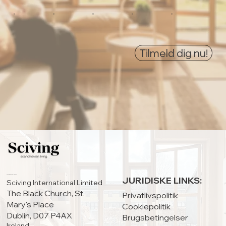
0
0
0
0
0
Tilmeld dig nu!
HOVEDKONTOR:
JURIDISKE LINKS:
Sciving International Limited
The Black Church, St.
Privatlivspolitik
Mary's Place
Cookiepolitik
Dublin, D07 P4AX
Brugsbetingelser
Ireland