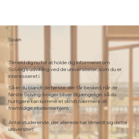
Spain
Universidad de Leon
Tilmeld dig nu for at holde dig informeret om
Sciving's udvikling ved de universiteter, som du er
interesseret i.
Så er du blandt de første, der får besked, når de
første Sciving-boliger bliver tilgængelige, så du
hurtigere kan komme et skridt nærmere dit
fremtidige studenterhjem.
Antal studerende, der allerede har tilmeldt sig dette
universitet: