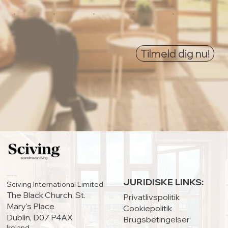
0
0
0
0
0
Tilmeld dig nu!
HOVEDKONTOR:
JURIDISKE LINKS:
Sciving International Limited
The Black Church, St.
Privatlivspolitik
Mary's Place
Cookiepolitik
Dublin, D07 P4AX
Brugsbetingelser
Ireland