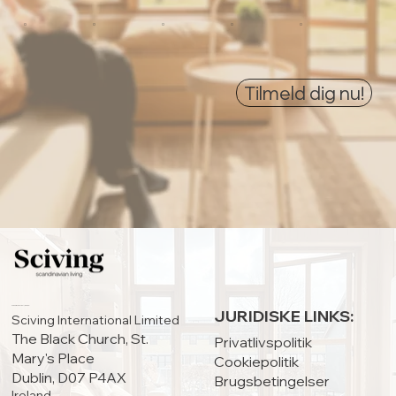
0
0
0
0
0
Tilmeld dig nu!
HOVEDKONTOR:
JURIDISKE LINKS:
Sciving International Limited
The Black Church, St.
Privatlivspolitik
Mary's Place
Cookiepolitik
Dublin, D07 P4AX
Brugsbetingelser
Ireland