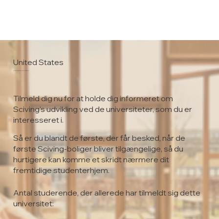
United States
Trinity International University
Tilmeld dig nu for at holde dig informeret om
Sciving's udvikling ved de universiteter, som du er
interesseret i.
Så er du blandt de første, der får besked, når de
første Sciving-boliger bliver tilgængelige, så du
hurtigere kan komme et skridt nærmere dit
fremtidige studenterhjem.
Antal studerende, der allerede har tilmeldt sig dette
universitet: