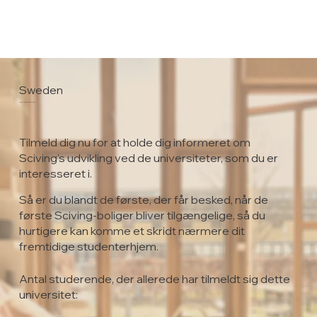
Sweden
Karolinska Institute
Tilmeld dig nu for at holde dig informeret om
Sciving's udvikling ved de universiteter, som du er
interesseret i.
Så er du blandt de første, der får besked, når de
første Sciving-boliger bliver tilgængelige, så du
hurtigere kan komme et skridt nærmere dit
fremtidige studenterhjem.
Antal studerende, der allerede har tilmeldt sig dette
universitet: