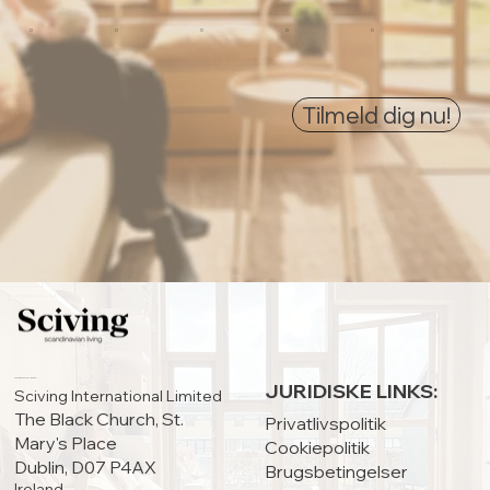
0
0
0
0
0
Tilmeld dig nu!
HOVEDKONTOR:
JURIDISKE LINKS:
Sciving International Limited
The Black Church, St.
Privatlivspolitik
Mary's Place
Cookiepolitik
Dublin, D07 P4AX
Brugsbetingelser
Ireland