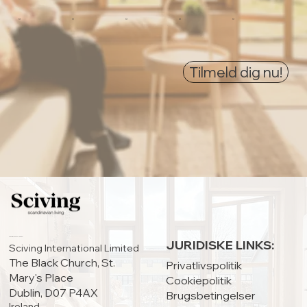
0
0
0
0
0
Tilmeld dig nu!
HOVEDKONTOR:
JURIDISKE LINKS:
Sciving International Limited
The Black Church, St.
Privatlivspolitik
Mary's Place
Cookiepolitik
Dublin, D07 P4AX
Brugsbetingelser
Ireland