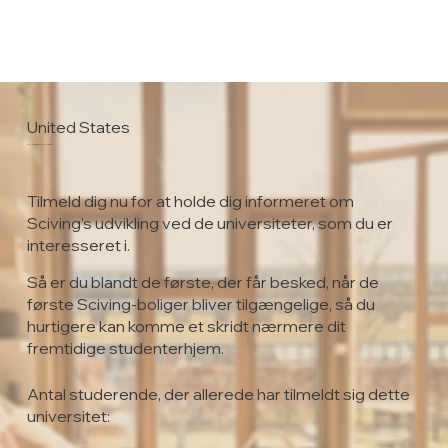
United States
St. Joseph’s College
Tilmeld dig nu for at holde dig informeret om
Sciving's udvikling ved de universiteter, som du er
interesseret i.
Så er du blandt de første, der får besked, når de
første Sciving-boliger bliver tilgængelige, så du
hurtigere kan komme et skridt nærmere dit
fremtidige studenterhjem.
Antal studerende, der allerede har tilmeldt sig dette
universitet: