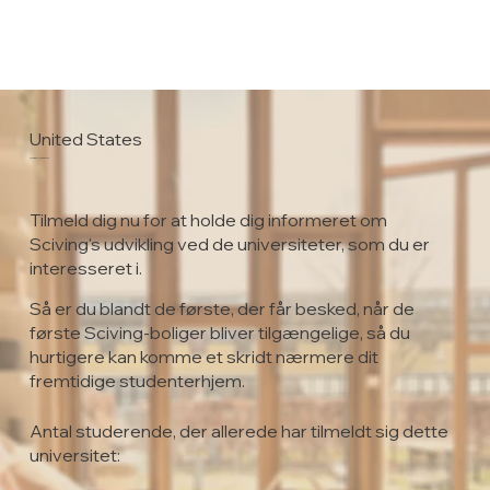
United States
Drexel University
Tilmeld dig nu for at holde dig informeret om
Sciving's udvikling ved de universiteter, som du er
interesseret i.
Så er du blandt de første, der får besked, når de
første Sciving-boliger bliver tilgængelige, så du
hurtigere kan komme et skridt nærmere dit
fremtidige studenterhjem.
Antal studerende, der allerede har tilmeldt sig dette
universitet: