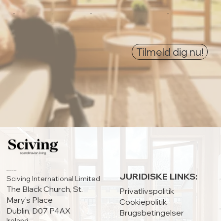
0
0
0
0
0
Tilmeld dig nu!
HOVEDKONTOR:
JURIDISKE LINKS:
Sciving International Limited
The Black Church, St.
Privatlivspolitik
Mary's Place
Cookiepolitik
Dublin, D07 P4AX
Brugsbetingelser
Ireland