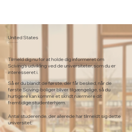
United States
George Washington University
Tilmeld dig nu for at holde dig informeret om
Sciving's udvikling ved de universiteter, som du er
interesseret i.
Så er du blandt de første, der får besked, når de
første Sciving-boliger bliver tilgængelige, så du
hurtigere kan komme et skridt nærmere dit
fremtidige studenterhjem.
Antal studerende, der allerede har tilmeldt sig dette
universitet: