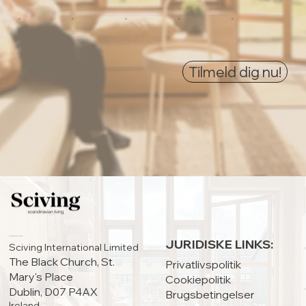
0
0
0
0
0
Tilmeld dig nu!
HOVEDKONTOR:
JURIDISKE LINKS:
Sciving International Limited
The Black Church, St.
Privatlivspolitik
Mary's Place
Cookiepolitik
Dublin, D07 P4AX
Brugsbetingelser
Ireland