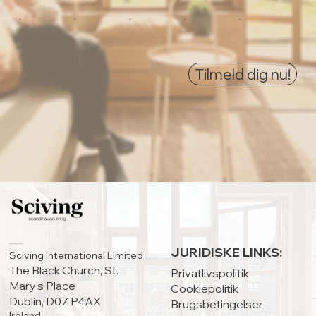
0
0
0
0
0
Tilmeld dig nu!
HOVEDKONTOR:
JURIDISKE LINKS:
Sciving International Limited
The Black Church, St.
Privatlivspolitik
Mary's Place
Cookiepolitik
Dublin, D07 P4AX
Brugsbetingelser
Ireland