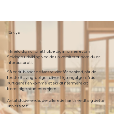
Türkiye
Gebze Technological University
Tilmeld dig nu for at holde dig informeret om
Sciving's udvikling ved de universiteter, som du er
interesseret i.
Så er du blandt de første, der får besked, når de
første Sciving-boliger bliver tilgængelige, så du
hurtigere kan komme et skridt nærmere dit
fremtidige studenterhjem.
Antal studerende, der allerede har tilmeldt sig dette
universitet: