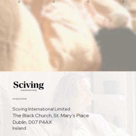
0
0
0
0
HOVEDKONTOR:
Sciving International Limited
The Black Church, St. Mary's Place
Dublin, D07 P4AX
Ireland