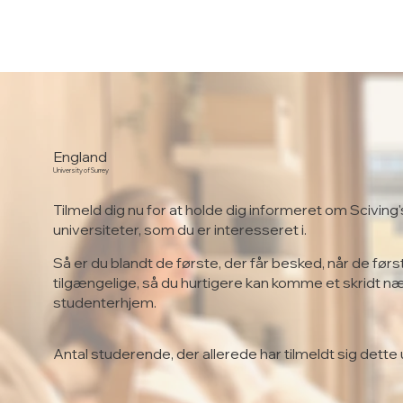
England
University of Surrey
Tilmeld dig nu for at holde dig informeret om Sciving'
universiteter, som du er interesseret i.
Så er du blandt de første, der får besked, når de førs
tilgængelige, så du hurtigere kan komme et skridt n
studenterhjem.
Antal studerende, der allerede har tilmeldt sig dette 