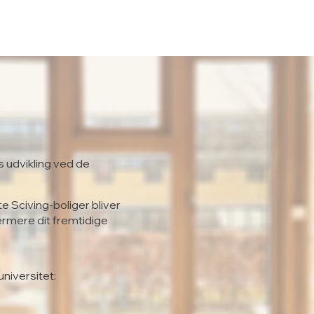
s udvikling ved de
te Sciving-boliger bliver
ærmere dit fremtidige
universitet: