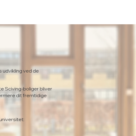
s udvikling ved de
te Sciving-boliger bliver
ærmere dit fremtidige
universitet: