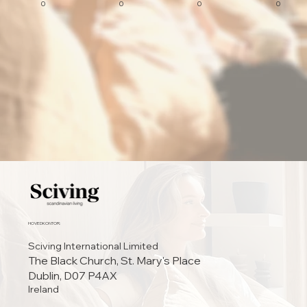
0
0
0
0
HOVEDKONTOR:
Sciving International Limited
The Black Church, St. Mary's Place
Dublin, D07 P4AX
Ireland