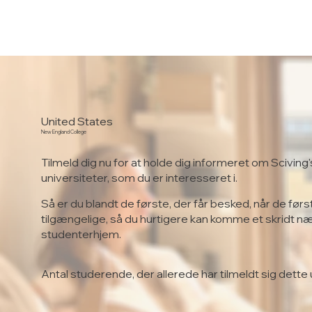
United States
New England College
Tilmeld dig nu for at holde dig informeret om Sciving'
universiteter, som du er interesseret i.
Så er du blandt de første, der får besked, når de førs
tilgængelige, så du hurtigere kan komme et skridt n
studenterhjem.
Antal studerende, der allerede har tilmeldt sig dette 