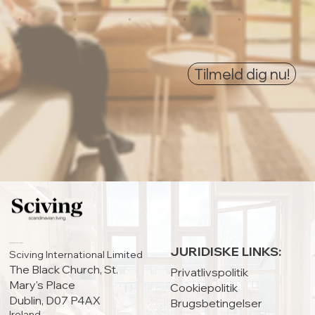
0
0
0
0
0
Tilmeld dig nu!
HOVEDKONTOR:
JURIDISKE LINKS:
Sciving International Limited
The Black Church, St.
Privatlivspolitik
Mary's Place
Cookiepolitik
Dublin, D07 P4AX
Brugsbetingelser
Ireland