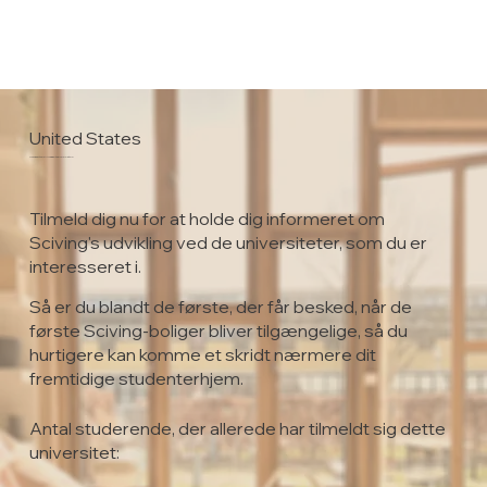
United States
University of Minnesota Crookston
Tilmeld dig nu for at holde dig informeret om
Sciving's udvikling ved de universiteter, som du er
interesseret i.
Så er du blandt de første, der får besked, når de
første Sciving-boliger bliver tilgængelige, så du
hurtigere kan komme et skridt nærmere dit
fremtidige studenterhjem.
Antal studerende, der allerede har tilmeldt sig dette
universitet: