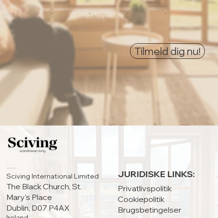
0
0
0
0
0
Tilmeld dig nu!
HOVEDKONTOR:
JURIDISKE LINKS:
Sciving International Limited
The Black Church, St.
Privatlivspolitik
Mary's Place
Cookiepolitik
Dublin, D07 P4AX
Brugsbetingelser
Ireland