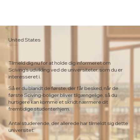
United States
University of North Dakota
Tilmeld dig nu for at holde dig informeret om
Sciving's udvikling ved de universiteter, som du er
interesseret i.
Så er du blandt de første, der får besked, når de
første Sciving-boliger bliver tilgængelige, så du
hurtigere kan komme et skridt nærmere dit
fremtidige studenterhjem.
Antal studerende, der allerede har tilmeldt sig dette
universitet: