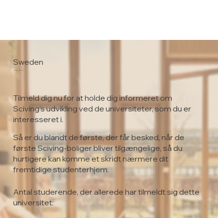
Sweden
Karlstad University
Tilmeld dig nu for at holde dig informeret om
Sciving's udvikling ved de universiteter, som du er
interesseret i.
Så er du blandt de første, der får besked, når de
første Sciving-boliger bliver tilgængelige, så du
hurtigere kan komme et skridt nærmere dit
fremtidige studenterhjem.
Antal studerende, der allerede har tilmeldt sig dette
universitet: