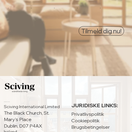
0
0
0
0
0
Tilmeld dig nu!
HOVEDKONTOR:
JURIDISKE LINKS:
Sciving International Limited
The Black Church, St.
Privatlivspolitik
Mary's Place
Cookiepolitik
Dublin, D07 P4AX
Brugsbetingelser
Ireland