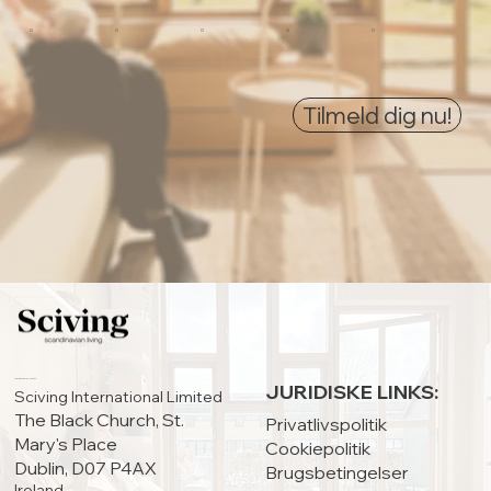
0
0
0
0
0
Tilmeld dig nu!
HOVEDKONTOR:
JURIDISKE LINKS:
Sciving International Limited
The Black Church, St.
Privatlivspolitik
Mary's Place
Cookiepolitik
Dublin, D07 P4AX
Brugsbetingelser
Ireland