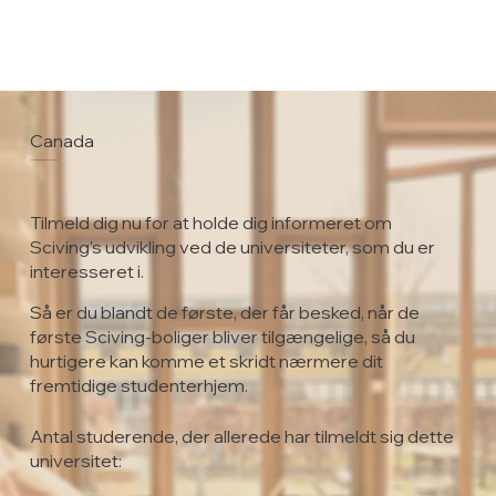
Canada
University of Waterloo
Tilmeld dig nu for at holde dig informeret om
Sciving's udvikling ved de universiteter, som du er
interesseret i.
Så er du blandt de første, der får besked, når de
første Sciving-boliger bliver tilgængelige, så du
hurtigere kan komme et skridt nærmere dit
fremtidige studenterhjem.
Antal studerende, der allerede har tilmeldt sig dette
universitet: