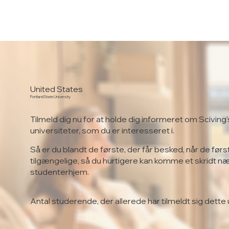
United States
Portland State University
Tilmeld dig nu for at holde dig informeret om Sciving'
universiteter, som du er interesseret i.
Så er du blandt de første, der får besked, når de førs
tilgængelige, så du hurtigere kan komme et skridt n
studenterhjem.
Antal studerende, der allerede har tilmeldt sig dette 