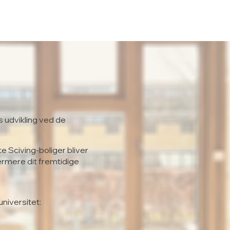
s udvikling ved de
te Sciving-boliger bliver
ærmere dit fremtidige
universitet: