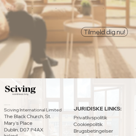
0
0
0
0
0
Tilmeld dig nu!
HOVEDKONTOR:
JURIDISKE LINKS:
Sciving International Limited
The Black Church, St.
Privatlivspolitik
Mary's Place
Cookiepolitik
Dublin, D07 P4AX
Brugsbetingelser
Ireland