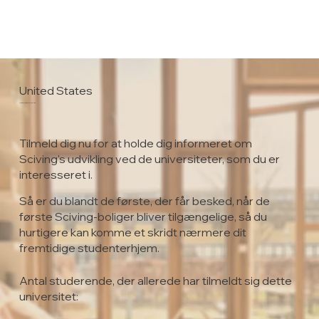
United States
Penn State Harrisburg
Tilmeld dig nu for at holde dig informeret om
Sciving's udvikling ved de universiteter, som du er
interesseret i.
Så er du blandt de første, der får besked, når de
første Sciving-boliger bliver tilgængelige, så du
hurtigere kan komme et skridt nærmere dit
fremtidige studenterhjem.
Antal studerende, der allerede har tilmeldt sig dette
universitet: