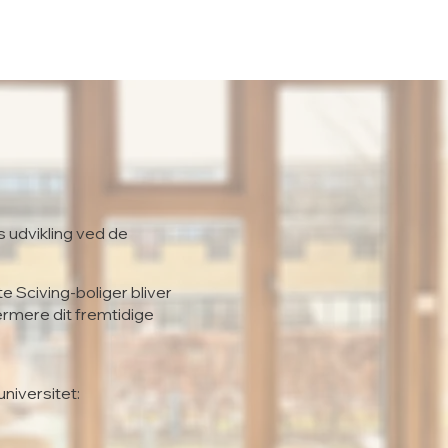
s udvikling ved de
te Sciving-boliger bliver
ærmere dit fremtidige
universitet: