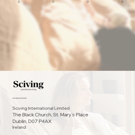
0
0
0
0
HOVEDKONTOR:
Sciving International Limited
The Black Church, St. Mary's Place
Dublin, D07 P4AX
Ireland