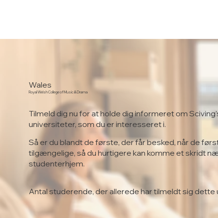
Wales
Royal Welsh College of Music & Drama
Tilmeld dig nu for at holde dig informeret om Sciving'
universiteter, som du er interesseret i.
Så er du blandt de første, der får besked, når de førs
tilgængelige, så du hurtigere kan komme et skridt n
studenterhjem.
Antal studerende, der allerede har tilmeldt sig dette 