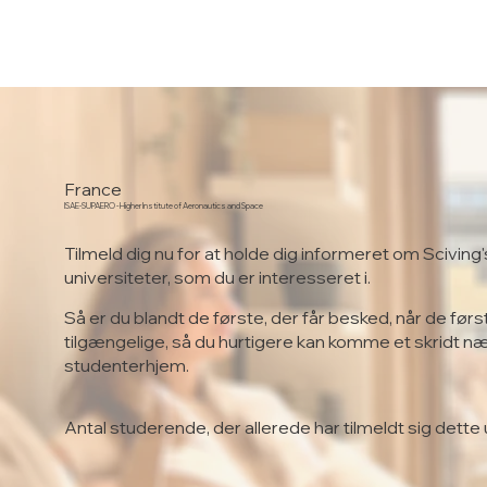
France
ISAE-SUPAERO - Higher Institute of Aeronautics and Space
Tilmeld dig nu for at holde dig informeret om Sciving'
universiteter, som du er interesseret i.
Så er du blandt de første, der får besked, når de førs
tilgængelige, så du hurtigere kan komme et skridt n
studenterhjem.
Antal studerende, der allerede har tilmeldt sig dette 