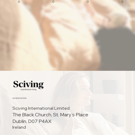
0
0
0
0
HOVEDKONTOR:
Sciving International Limited
The Black Church, St. Mary's Place
Dublin, D07 P4AX
Ireland