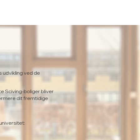
s udvikling ved de
te Sciving-boliger bliver
ærmere dit fremtidige
universitet: