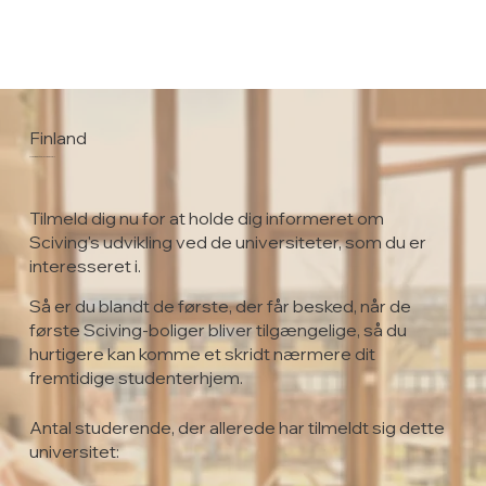
Finland
University of Helsinki
Tilmeld dig nu for at holde dig informeret om
Sciving's udvikling ved de universiteter, som du er
interesseret i.
Så er du blandt de første, der får besked, når de
første Sciving-boliger bliver tilgængelige, så du
hurtigere kan komme et skridt nærmere dit
fremtidige studenterhjem.
Antal studerende, der allerede har tilmeldt sig dette
universitet: