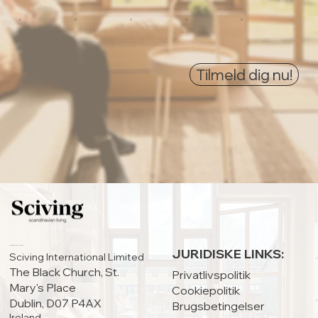
0
0
0
0
0
Tilmeld dig nu!
HOVEDKONTOR:
JURIDISKE LINKS:
Sciving International Limited
The Black Church, St.
Privatlivspolitik
Mary's Place
Cookiepolitik
Dublin, D07 P4AX
Brugsbetingelser
Ireland