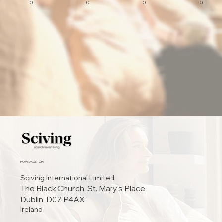
0
0
0
0
HOVEDKONTOR:
Sciving International Limited
The Black Church, St. Mary's Place
Dublin, D07 P4AX
Ireland