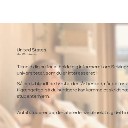
United States
Mount Mary University
Tilmeld dig nu for at holde dig informeret om Sciving'
universiteter, som du er interesseret i.
Så er du blandt de første, der får besked, når de førs
tilgængelige, så du hurtigere kan komme et skridt n
studenterhjem.
Antal studerende, der allerede har tilmeldt sig dette 