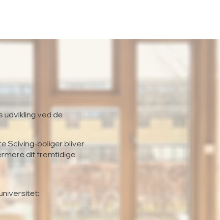
s udvikling ved de
te Sciving-boliger bliver
ærmere dit fremtidige
universitet: