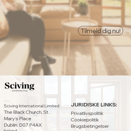
0
0
0
0
0
Tilmeld dig nu!
HOVEDKONTOR:
JURIDISKE LINKS:
Sciving International Limited
The Black Church, St.
Privatlivspolitik
Mary's Place
Cookiepolitik
Dublin, D07 P4AX
Brugsbetingelser
Ireland