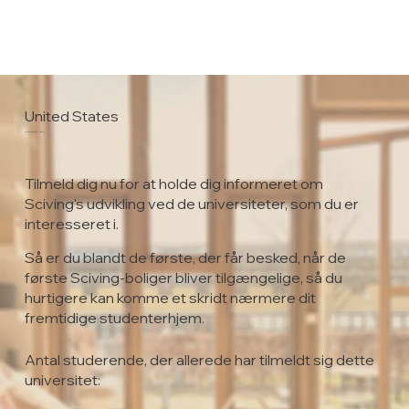
United States
Clarkson College
Tilmeld dig nu for at holde dig informeret om
Sciving's udvikling ved de universiteter, som du er
interesseret i.
Så er du blandt de første, der får besked, når de
første Sciving-boliger bliver tilgængelige, så du
hurtigere kan komme et skridt nærmere dit
fremtidige studenterhjem.
Antal studerende, der allerede har tilmeldt sig dette
universitet: