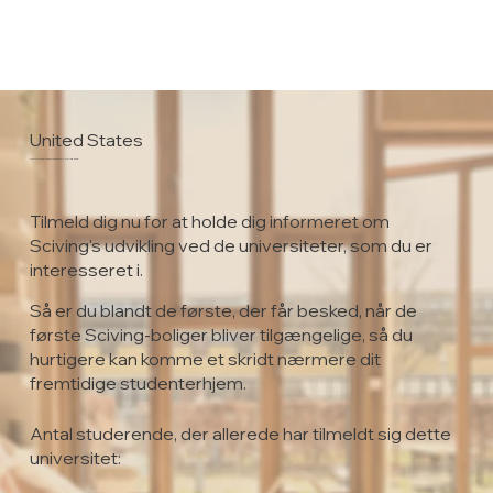
United States
California State University, Los Angeles
Tilmeld dig nu for at holde dig informeret om
Sciving's udvikling ved de universiteter, som du er
interesseret i.
Så er du blandt de første, der får besked, når de
første Sciving-boliger bliver tilgængelige, så du
hurtigere kan komme et skridt nærmere dit
fremtidige studenterhjem.
Antal studerende, der allerede har tilmeldt sig dette
universitet: