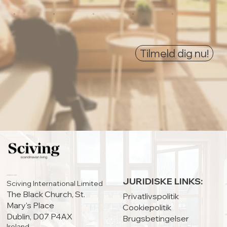
0
0
0
0
0
Tilmeld dig nu!
HOVEDKONTOR:
JURIDISKE LINKS:
Sciving International Limited
The Black Church, St.
Privatlivspolitik
Mary's Place
Cookiepolitik
Dublin, D07 P4AX
Brugsbetingelser
Ireland