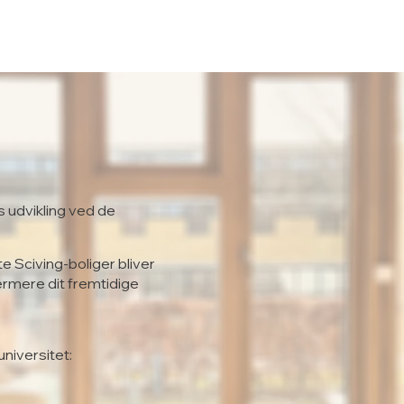
s udvikling ved de
te Sciving-boliger bliver
ærmere dit fremtidige
universitet: