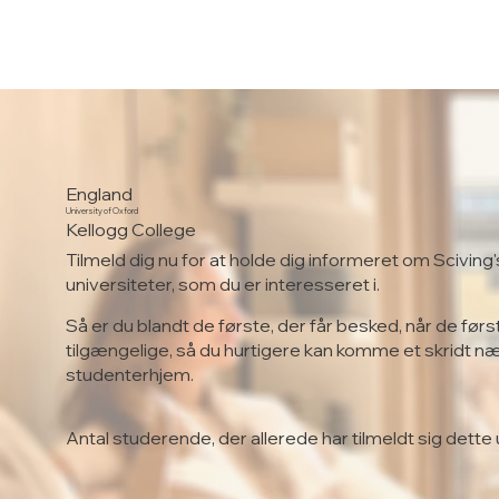
England
University of Oxford
Kellogg College
Tilmeld dig nu for at holde dig informeret om Sciving'
universiteter, som du er interesseret i.
Så er du blandt de første, der får besked, når de førs
tilgængelige, så du hurtigere kan komme et skridt n
studenterhjem.
Antal studerende, der allerede har tilmeldt sig dette 