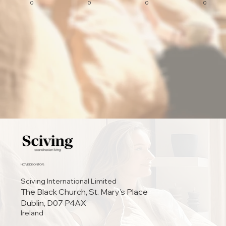
0
0
0
0
HOVEDKONTOR:
Sciving International Limited
The Black Church, St. Mary's Place
Dublin, D07 P4AX
Ireland