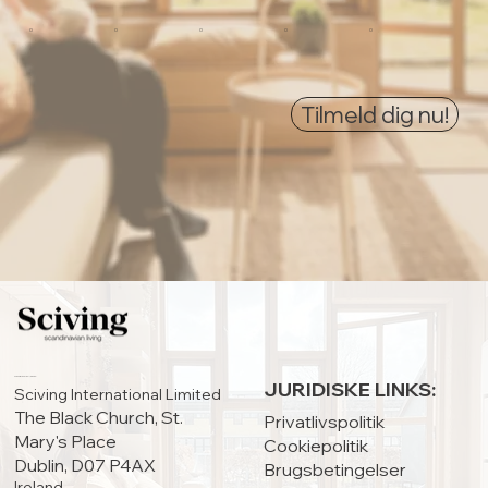
0
0
0
0
0
Tilmeld dig nu!
HOVEDKONTOR:
JURIDISKE LINKS:
Sciving International Limited
The Black Church, St.
Privatlivspolitik
Mary's Place
Cookiepolitik
Dublin, D07 P4AX
Brugsbetingelser
Ireland