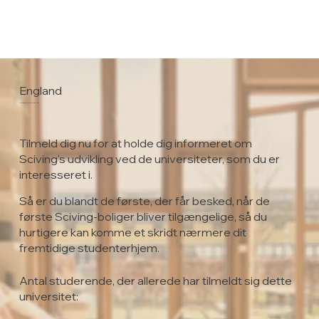
England
University of Birmingham
Tilmeld dig nu for at holde dig informeret om
Sciving's udvikling ved de universiteter, som du er
interesseret i.
Så er du blandt de første, der får besked, når de
første Sciving-boliger bliver tilgængelige, så du
hurtigere kan komme et skridt nærmere dit
fremtidige studenterhjem.
Antal studerende, der allerede har tilmeldt sig dette
universitet: