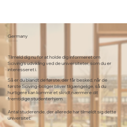
Germany
Justus Liebig University Giessen
Tilmeld dig nu for at holde dig informeret om
Sciving's udvikling ved de universiteter, som du er
interesseret i.
Så er du blandt de første, der får besked, når de
første Sciving-boliger bliver tilgængelige, så du
hurtigere kan komme et skridt nærmere dit
fremtidige studenterhjem.
Antal studerende, der allerede har tilmeldt sig dette
universitet: