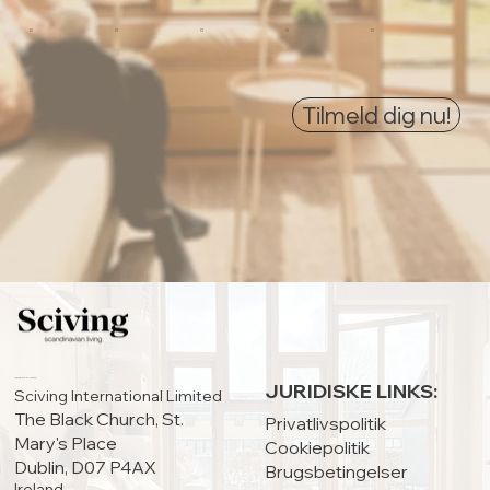
0
0
0
0
0
Tilmeld dig nu!
HOVEDKONTOR:
JURIDISKE LINKS:
Sciving International Limited
The Black Church, St.
Privatlivspolitik
Mary's Place
Cookiepolitik
Dublin, D07 P4AX
Brugsbetingelser
Ireland