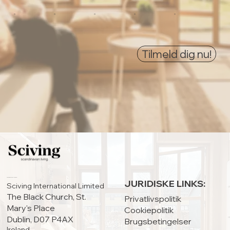
0
0
0
0
0
Tilmeld dig nu!
HOVEDKONTOR:
JURIDISKE LINKS:
Sciving International Limited
The Black Church, St.
Privatlivspolitik
Mary's Place
Cookiepolitik
Dublin, D07 P4AX
Brugsbetingelser
Ireland