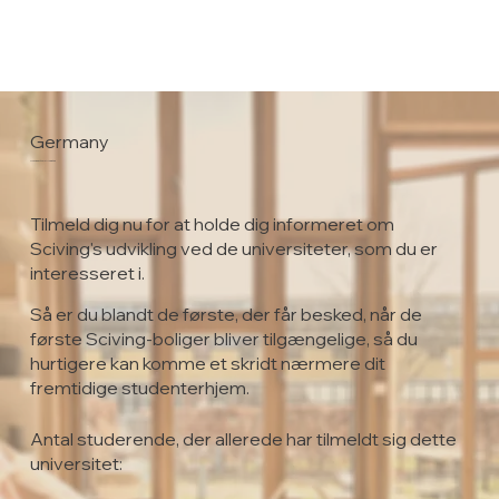
Germany
University of Münster
Tilmeld dig nu for at holde dig informeret om
Sciving's udvikling ved de universiteter, som du er
interesseret i.
Så er du blandt de første, der får besked, når de
første Sciving-boliger bliver tilgængelige, så du
hurtigere kan komme et skridt nærmere dit
fremtidige studenterhjem.
Antal studerende, der allerede har tilmeldt sig dette
universitet: